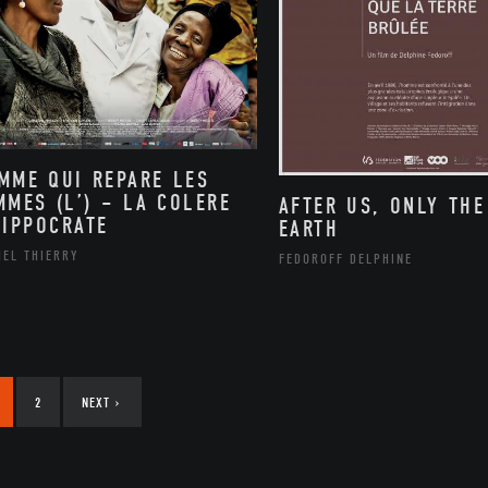
MME QUI REPARE LES
MMES (L’) – LA COLERE
AFTER US, ONLY THE
HIPPOCRATE
EARTH
HEL THIERRY
FEDOROFF DELPHINE
2
NEXT
›