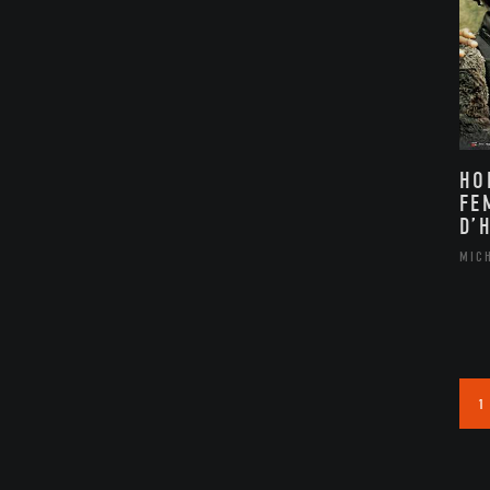
HO
FE
D’
MIC
1