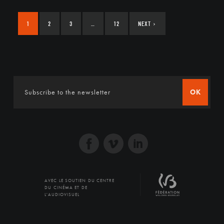
1
2
3
…
12
NEXT
›
OK
AVEC LE SOUTIEN DU CENTRE
DU CINÉMA ET DE
L'AUDIOVISUEL