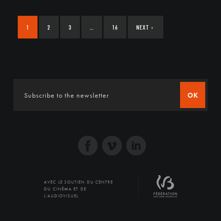
1
2
3
…
16
NEXT
›
OK
AVEC LE SOUTIEN DU CENTRE
DU CINÉMA ET DE
L'AUDIOVISUEL