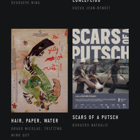
CONCEPCIOU
DEGRAEVE NINA
UGEUX JEAN-BENOÎT
SCARS OF A PUTSCH
HAIR, PAPER, WATER
BORGERS NATHALIE
GRAUX NICOLAS, TRƯƠNG
MINH QUÝ