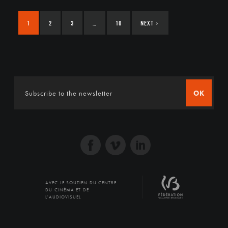
1
2
3
…
10
NEXT
›
OK
AVEC LE SOUTIEN DU CENTRE
DU CINÉMA ET DE
L'AUDIOVISUEL