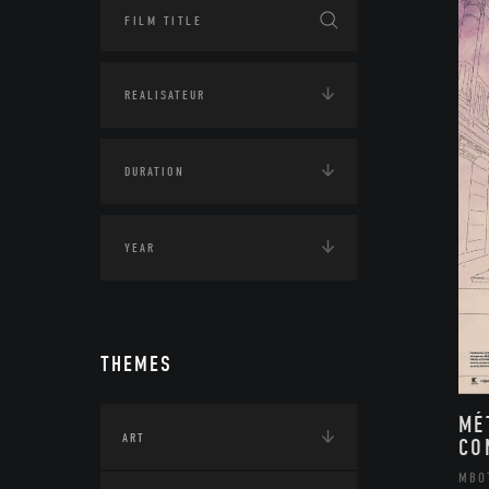
THEMES
MÉ
ART
CO
MBO