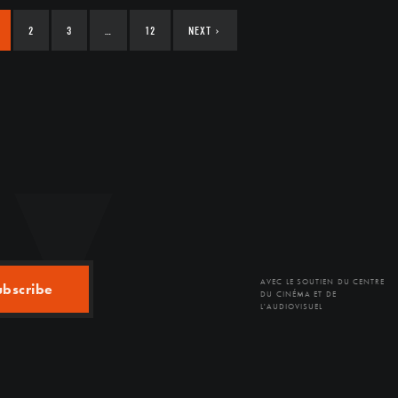
2
3
…
12
NEXT
›
AVEC LE SOUTIEN DU CENTRE
ubscribe
DU CINÉMA ET DE
L'AUDIOVISUEL