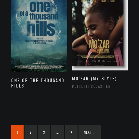
MO’ZAR (MY STYLE)
ONE OF THE THOUSAND
HILLS
PETRETTI SÉBASTIEN
1
2
3
…
9
NEXT
›