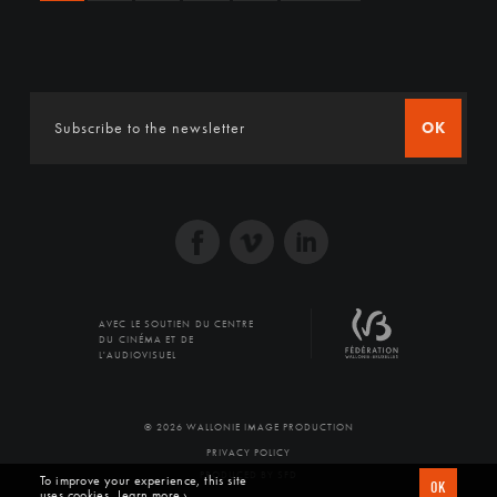
OK
AVEC LE SOUTIEN DU CENTRE
DU CINÉMA ET DE
L'AUDIOVISUEL
© 2026 WALLONIE IMAGE PRODUCTION
PRIVACY POLICY
PRODUCED BY SFD
To improve your experience, this site
OK
uses cookies
Learn more ›