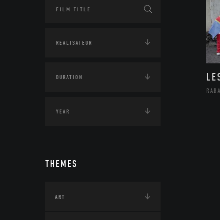
LE
RAB
THEMES
ART