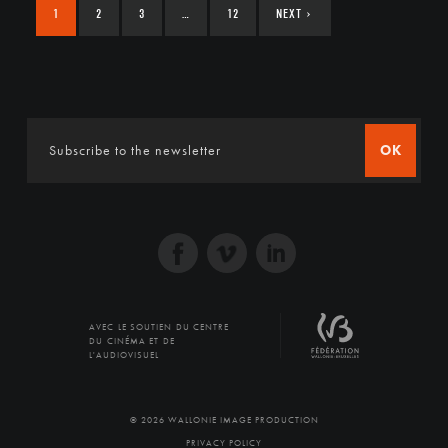
1
2
3
…
12
NEXT
›
OK
AVEC LE SOUTIEN DU CENTRE
DU CINÉMA ET DE
L'AUDIOVISUEL
© 2026 WALLONIE IMAGE PRODUCTION
PRIVACY POLICY