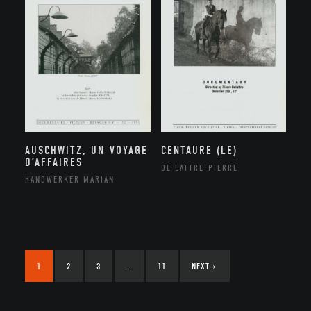
AUSCHWITZ, UN VOYAGE
CENTAURE (LE)
D’AFFAIRES
DE LATTRE PIERRE
HANDWERKER MARIAN
1
2
3
…
11
NEXT
›