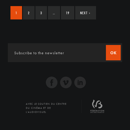
1
2
3
…
19
NEXT
›
OK
AVEC LE SOUTIEN DU CENTRE
DU CINÉMA ET DE
L'AUDIOVISUEL