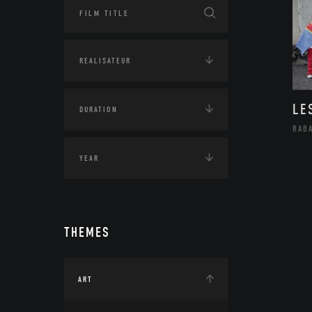
LE
RAB
THEMES
ART