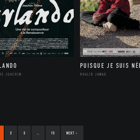
LANDO
PUISQUE JE SUIS NÉ
ME JOACHIM
RHALIB JAWAD
2
3
…
15
NEXT
›