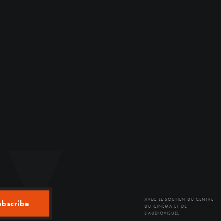
AVEC LE SOUTIEN DU CENTRE
ubscribe
DU CINÉMA ET DE
L'AUDIOVISUEL