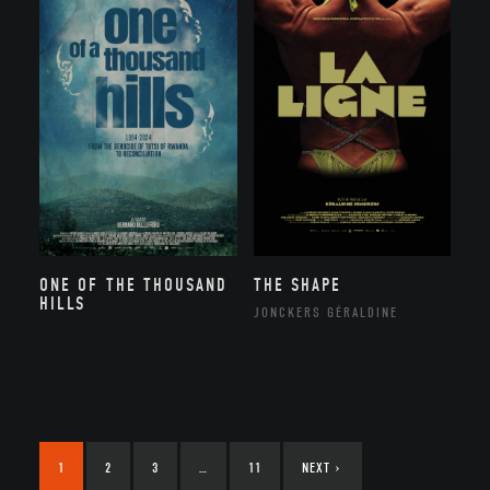
ONE OF THE THOUSAND
THE SHAPE
HILLS
JONCKERS GÉRALDINE
1
2
3
…
11
NEXT
›