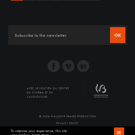
OK
AVEC LE SOUTIEN DU CENTRE
DU CINÉMA ET DE
L'AUDIOVISUEL
© 2026 WALLONIE IMAGE PRODUCTION
PRIVACY POLICY
PRODUCED BY SFD
To improve your experience, this site
OK
uses cookies
Learn more ›