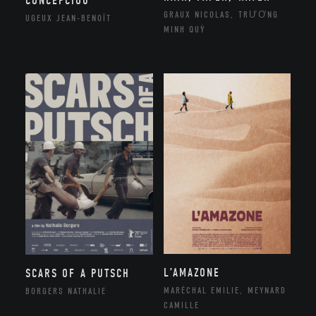
CONCEPCIOU
GRAUX NICOLAS, TRƯƠNG
UGEUX JEAN-BENOÎT
MINH QUÝ
L’AMAZONE
SCARS OF A PUTSCH
MARÉCHAL EMILIE, MEYNARD
BORGERS NATHALIE
CAMILLE