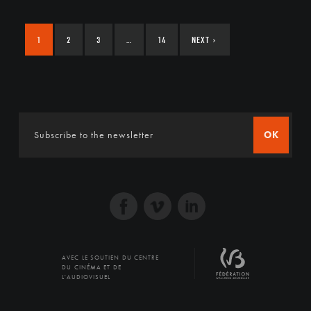
1
2
3
…
14
NEXT
›
OK
AVEC LE SOUTIEN DU CENTRE
DU CINÉMA ET DE
L'AUDIOVISUEL