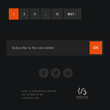
1
2
3
…
12
NEXT
›
OK
AVEC LE SOUTIEN DU CENTRE
DU CINÉMA ET DE
L'AUDIOVISUEL