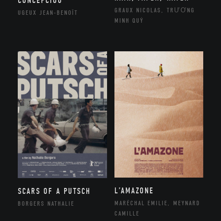
CONCEPCIOU
GRAUX NICOLAS, TRƯƠNG
UGEUX JEAN-BENOÎT
MINH QUÝ
L’AMAZONE
SCARS OF A PUTSCH
MARÉCHAL EMILIE, MEYNARD
BORGERS NATHALIE
CAMILLE