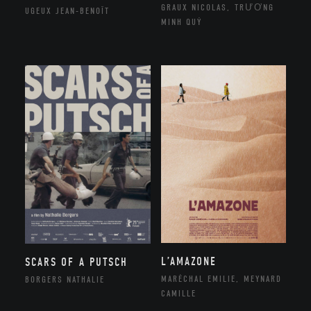
GRAUX NICOLAS, TRƯƠNG
UGEUX JEAN-BENOÎT
MINH QUÝ
L’AMAZONE
SCARS OF A PUTSCH
MARÉCHAL EMILIE, MEYNARD
BORGERS NATHALIE
CAMILLE