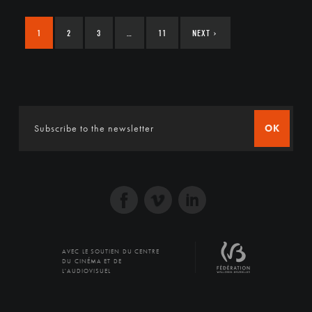
1
2
3
…
11
NEXT
›
OK
AVEC LE SOUTIEN DU CENTRE
DU CINÉMA ET DE
L'AUDIOVISUEL