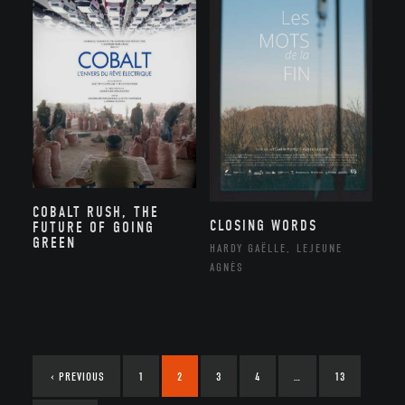
COBALT RUSH, THE
CLOSING WORDS
FUTURE OF GOING
GREEN
HARDY GAËLLE, LEJEUNE
AGNÈS
‹
PREVIOUS
1
2
3
4
…
13