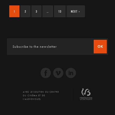
1
2
3
…
13
NEXT
›
OK
AVEC LE SOUTIEN DU CENTRE
DU CINÉMA ET DE
L'AUDIOVISUEL