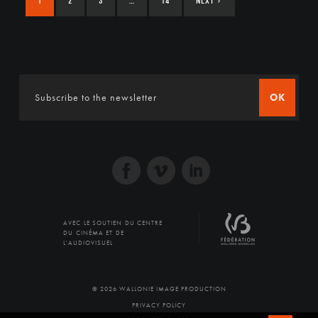
1
2
3
…
14
NEXT
›
OK
AVEC LE SOUTIEN DU CENTRE
DU CINÉMA ET DE
L'AUDIOVISUEL
© 2026 WALLONIE IMAGE PRODUCTION
PRIVACY POLICY