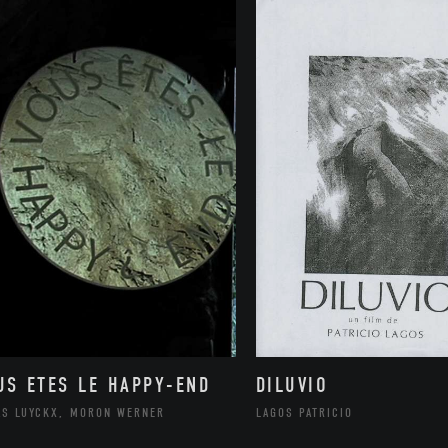
US ETES LE HAPPY-END
DILUVIO
AS LUYCKX, MORON WERNER
LAGOS PATRICIO