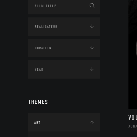
THEMES
VO
ART
JON