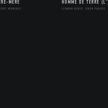
RRE-MERE
HOMME DE TERRE (L’
NTART MONIQUE
LEHMAN BORIS, BRUN PAULUS