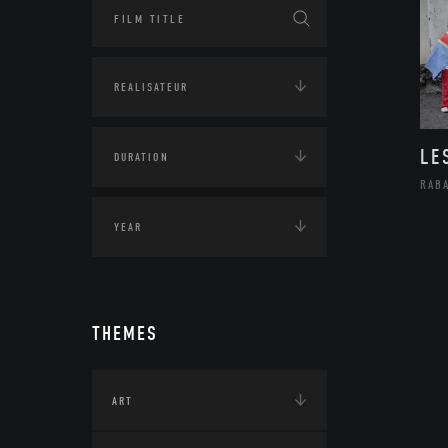
LE
RAB
THEMES
ART