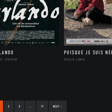
LANDO
PUISQUE JE SUIS NÉ
ME JOACHIM
RHALIB JAWAD
2
3
…
17
NEXT
›