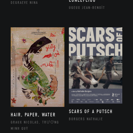
CONCEPCIOU
DEGRAEVE NINA
UGEUX JEAN-BENOÎT
SCARS OF A PUTSCH
HAIR, PAPER, WATER
BORGERS NATHALIE
GRAUX NICOLAS, TRƯƠNG
MINH QUÝ