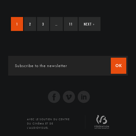
1
2
3
…
11
NEXT
›
OK
AVEC LE SOUTIEN DU CENTRE
DU CINÉMA ET DE
L'AUDIOVISUEL