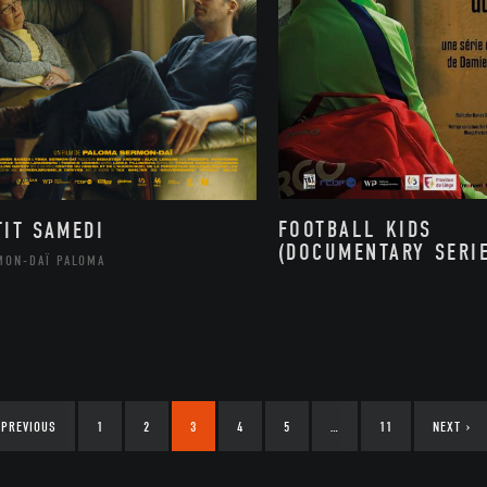
FOOTBALL KIDS
TIT SAMEDI
(DOCUMENTARY SERI
MON-DAÏ PALOMA
PREVIOUS
1
2
3
4
5
…
11
NEXT
›