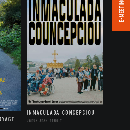
E-MEETING ROOM
INMACULADA CONCEPCIOU
OYAGE
UGEUX JEAN-BENOÎT