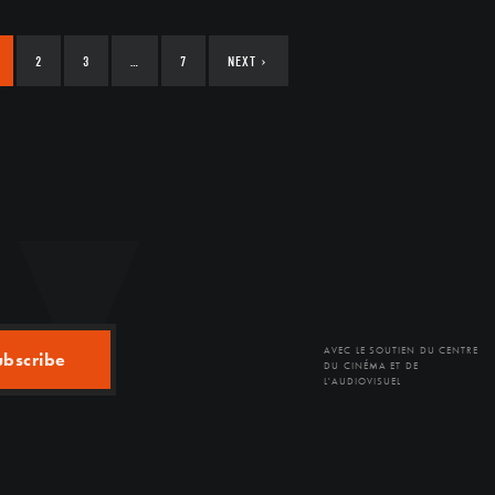
2
3
…
7
NEXT
›
AVEC LE SOUTIEN DU CENTRE
ubscribe
DU CINÉMA ET DE
L'AUDIOVISUEL