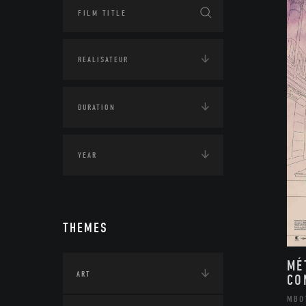
THEMES
MÉ
ART
CO
MBO