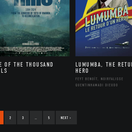
E OF THE THOUSAND
LUMUMBA, THE RETU
LLS
HERO
FEYT BENOÎT, NOIRFALISSE
QUENTINHAMADI DIEUDO
2
3
…
5
NEXT
›