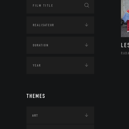
LE
RAB
THEMES
ART