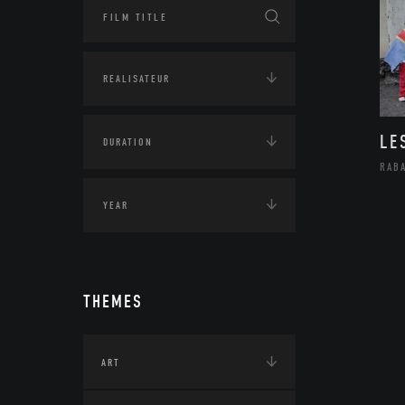
LE
RAB
THEMES
ART