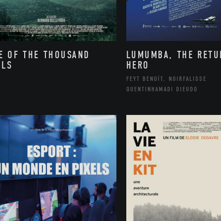
E OF THE THOUSAND
LUMUMBA, THE RETU
LLS
HERO
FEYT BENOÎT, NOIRFALISSE
QUENTINHAMADI DIEUDO