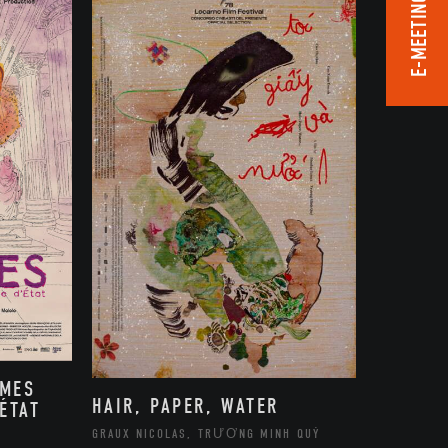
E-MEETING ROOM
MMES
HAIR, PAPER, WATER
ÉTAT
GRAUX NICOLAS, TRƯƠNG MINH QUÝ
,