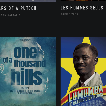
LES HOMMES SEULS
ARS OF A PUTSCH
DORME YVES
GERS NATHALIE