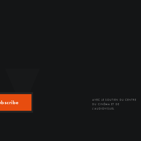
AVEC LE SOUTIEN DU CENTRE
ubscribe
DU CINÉMA ET DE
L'AUDIOVISUEL