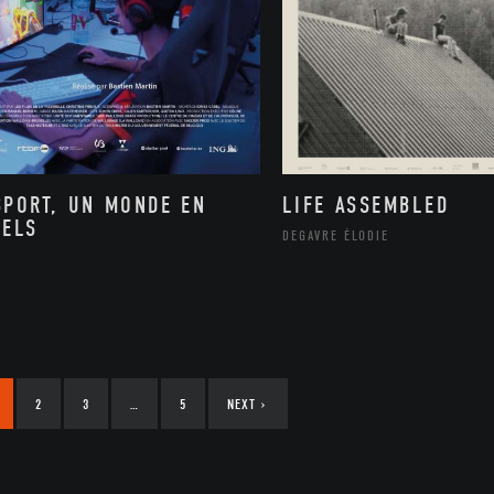
SPORT, UN MONDE EN
LIFE ASSEMBLED
XELS
DEGAVRE ÉLODIE
2
3
…
5
NEXT
›