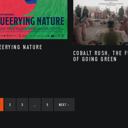
EERYING NATURE
COBALT RUSH, THE 
OF GOING GREEN
2
3
…
5
NEXT
›