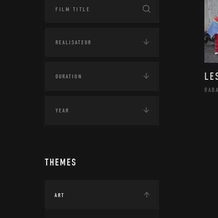
LE
RAB
THEMES
ART