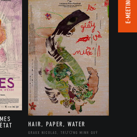
E-MEETING ROOM
MMES
HAIR, PAPER, WATER
ÉTAT
GRAUX NICOLAS, TRƯƠNG MINH QUÝ
,