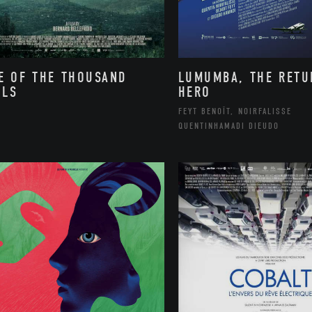
E OF THE THOUSAND
LUMUMBA, THE RETU
LLS
HERO
FEYT BENOÎT, NOIRFALISSE
QUENTINHAMADI DIEUDO