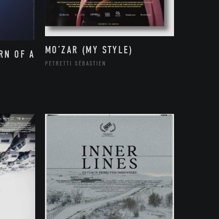
MO’ZAR (MY STYLE)
RN OF A
PETRETTI SÉBASTIEN