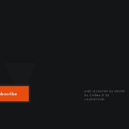
AVEC LE SOUTIEN DU CENTRE
ubscribe
DU CINÉMA ET DE
L'AUDIOVISUEL