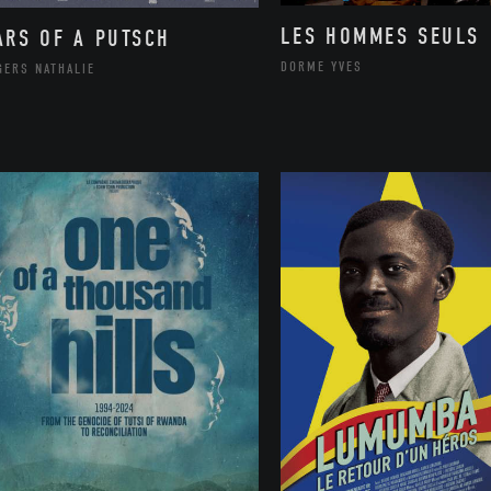
LES HOMMES SEULS
ARS OF A PUTSCH
DORME YVES
GERS NATHALIE