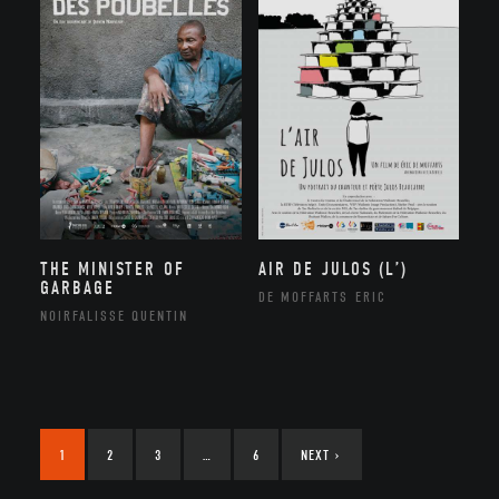
THE MINISTER OF
AIR DE JULOS (L’)
GARBAGE
DE MOFFARTS ERIC
NOIRFALISSE QUENTIN
1
2
3
…
6
NEXT
›