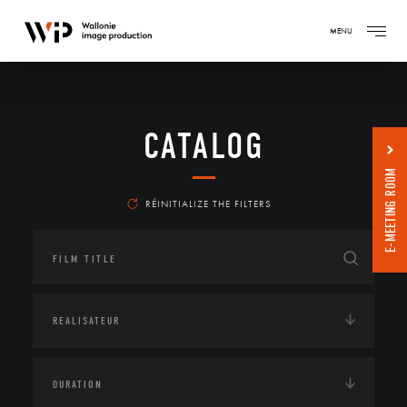
MENU
CATALOG
E-MEETING ROOM
RÉINITIALIZE THE FILTERS