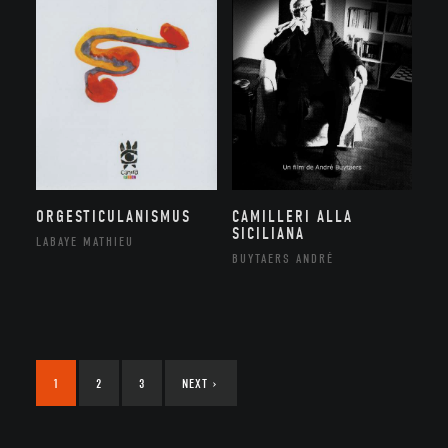
ORGESTICULANISMUS
CAMILLERI ALLA
SICILIANA
LABAYE MATHIEU
BUYTAERS ANDRÉ
1
2
3
NEXT
›