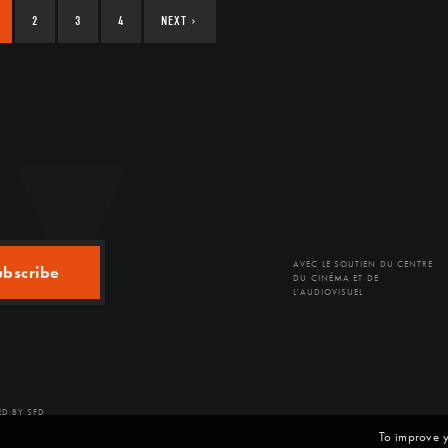
2
3
4
NEXT
›
AVEC LE SOUTIEN DU CENTRE
ubscribe
DU CINÉMA ET DE
L'AUDIOVISUEL
D BY SFD
To improve y