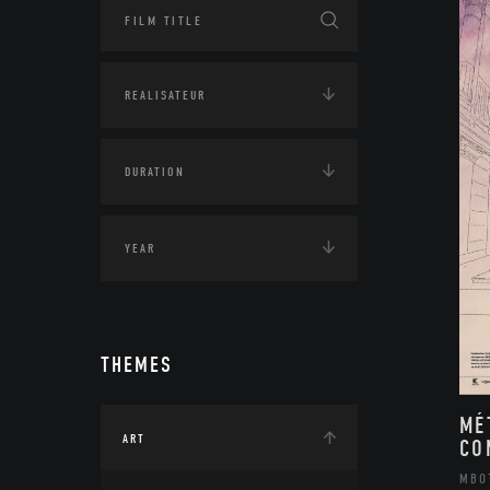
THEMES
MÉ
ART
CO
MBO