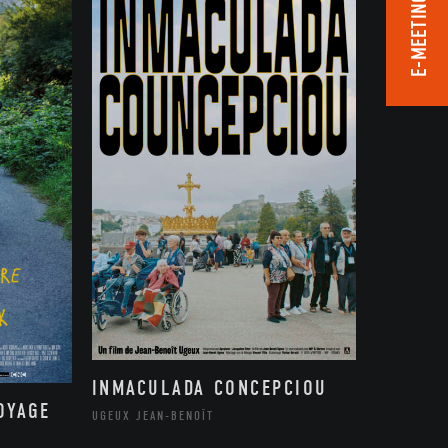
E-MEETING ROOM
INMACULADA CONCEPCIOU
OYAGE
UGEUX JEAN-BENOÎT