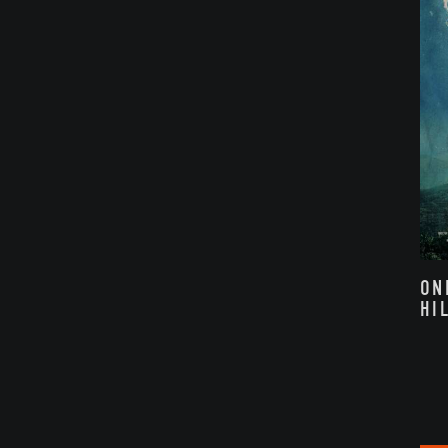
ON
HI