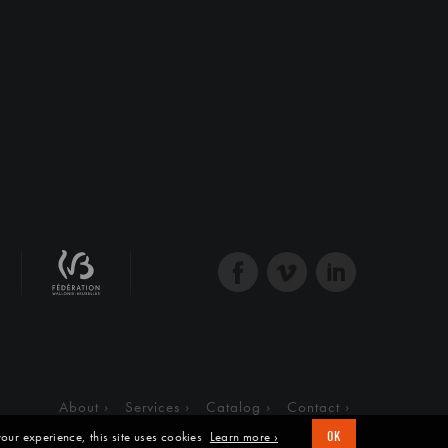
About
Services
Catalog
Contact
our experience, this site uses cookies
Learn more ›
OK