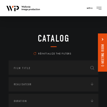
MENU
CATALOG
E-MEETING ROOM
RÉINITIALIZE THE FILTERS