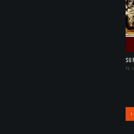
SU
YU 
1