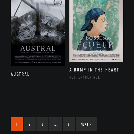
A BUMP IN THE HEART
AUSTRAL
REUTENAUER NOÉ
1
2
3
…
6
NEXT
›