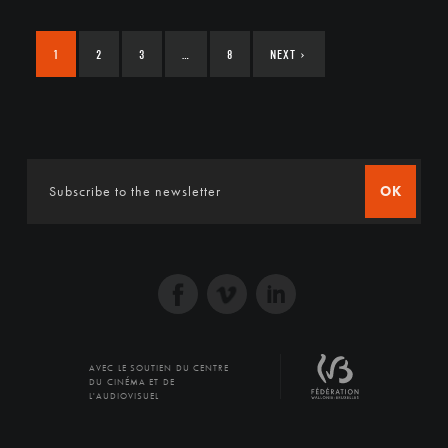
1
2
3
…
8
NEXT
›
OK
AVEC LE SOUTIEN DU CENTRE
DU CINÉMA ET DE
L'AUDIOVISUEL