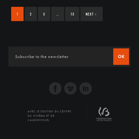
1
2
3
…
13
NEXT
›
OK
AVEC LE SOUTIEN DU CENTRE
DU CINÉMA ET DE
L'AUDIOVISUEL