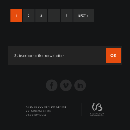
1
2
3
…
8
NEXT
›
OK
AVEC LE SOUTIEN DU CENTRE
DU CINÉMA ET DE
L'AUDIOVISUEL