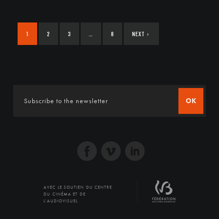
1
2
3
…
8
NEXT
›
OK
AVEC LE SOUTIEN DU CENTRE
DU CINÉMA ET DE
L'AUDIOVISUEL