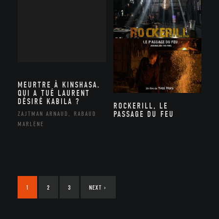
MEURTRE À KINSHASA.
QUI A TUÉ LAURENT
DÉSIRÉ KABILA ?
ROCKERILL, LE
PASSAGE DU FEU
ZAJTMAN ARNAUD, RABAUD
MARLÈNE
1
2
3
NEXT
›