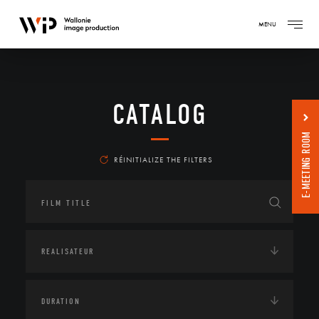
MENU
CATALOG
E-MEETING ROOM
RÉINITIALIZE THE FILTERS