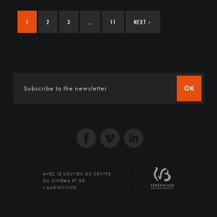
1
2
3
…
11
NEXT
›
OK
AVEC LE SOUTIEN DU CENTRE
DU CINÉMA ET DE
L'AUDIOVISUEL