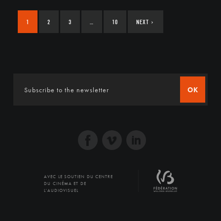
1
2
3
…
10
NEXT
›
OK
AVEC LE SOUTIEN DU CENTRE
DU CINÉMA ET DE
L'AUDIOVISUEL