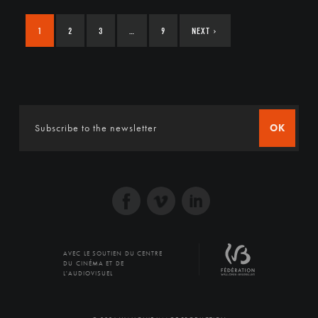
1
2
3
…
9
NEXT
›
OK
AVEC LE SOUTIEN DU CENTRE
DU CINÉMA ET DE
L'AUDIOVISUEL