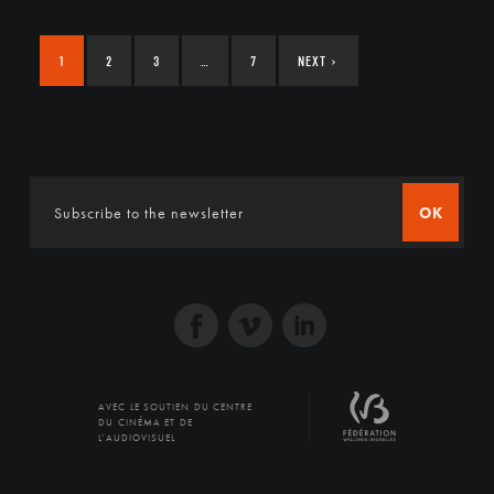
1
2
3
…
7
NEXT
›
OK
AVEC LE SOUTIEN DU CENTRE
DU CINÉMA ET DE
L'AUDIOVISUEL