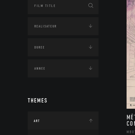
THEMES
MÉ
ART
CO
MBO