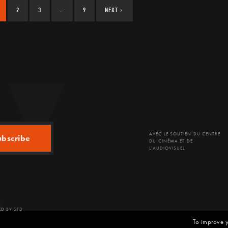
2
3
…
9
NEXT
›
AVEC LE SOUTIEN DU CENTRE
ubscribe
DU CINÉMA ET DE
L'AUDIOVISUEL
D BY SFD
To improve y