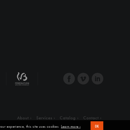
About
Services
Catalog
Contact
our experience, this site uses cookies
Learn more ›
OK