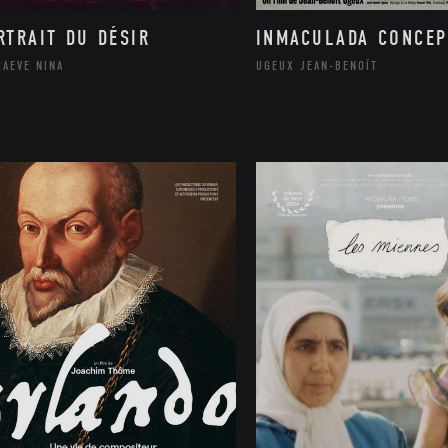
RTRAIT DU DÉSIR
INMACULADA CONCEP
RAEVE NINA
UGEUX JEAN-BENOÎT