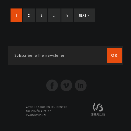
1
2
3
…
5
NEXT
›
OK
AVEC LE SOUTIEN DU CENTRE
DU CINÉMA ET DE
L'AUDIOVISUEL