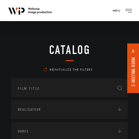
MENU
CATALOG
E-MEETING ROOM
RÉINITIALIZE THE FILTERS