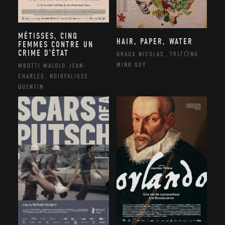
MÉTISSES, CINQ
HAIR, PAPER, WATER
FEMMES CONTRE UN
CRIME D’ÉTAT
GRAUX NICOLAS, TRƯƠNG
MINH QUÝ
MBOTTI MALOLO JEAN-
CHARLES, NOIRFALISSE
QUENTIN