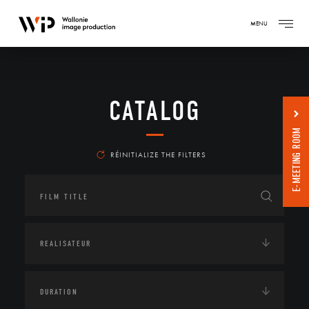
MENU
CATALOG
E-MEETING ROOM
RÉINITIALIZE THE FILTERS