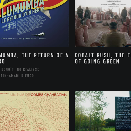
MUMBA, THE RETURN OF A
COBALT RUSH, THE 
RO
OF GOING GREEN
 BENOÎT, NOIRFALISSE
NTINHAMADI DIEUDO