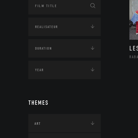
LE
RAB
THEMES
ART