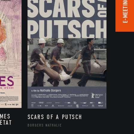
E-MEETING ROOM
MMES
SCARS OF A PUTSCH
ÉTAT
BORGERS NATHALIE
,