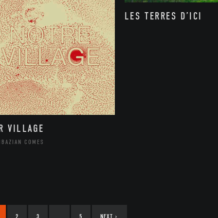
LES TERRES D’ICI
R VILLAGE
HBAZIAN COMES
2
3
…
5
NEXT
›