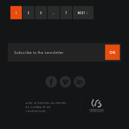
1
2
3
…
7
NEXT
›
OK
AVEC LE SOUTIEN DU CENTRE
DU CINÉMA ET DE
L'AUDIOVISUEL