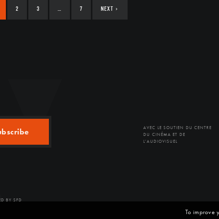
2
3
…
7
NEXT
›
AVEC LE SOUTIEN DU CENTRE
ubscribe
DU CINÉMA ET DE
L'AUDIOVISUEL
D BY SFD
To improve y