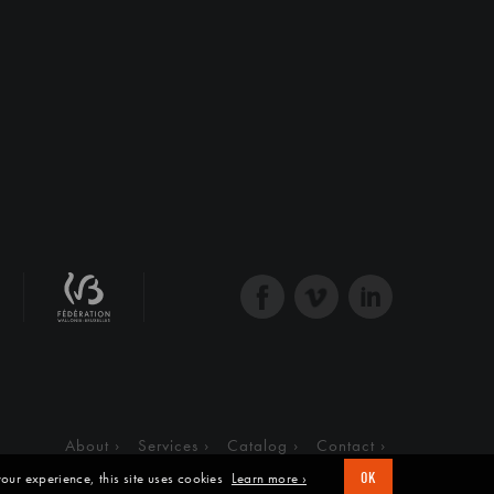
About
Services
Catalog
Contact
our experience, this site uses cookies
Learn more ›
OK